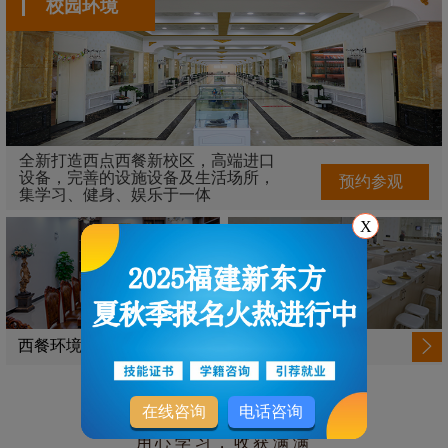
校园环境
全新打造西点西餐新校区，高端进口
设备，完善的设施设备及生活场所，
预约参观
集学习、健身、娱乐于一体
X
西餐环境
西点环境
THE WORKS
在线咨询
电话咨询
学生作品
用心学习，收获满满