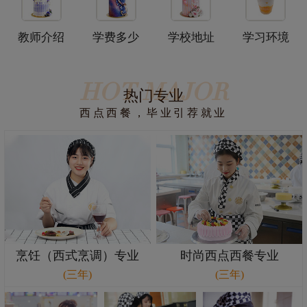
福建省新东方西点西餐学校
教师介绍
学费多少
学校地址
学习环境
HOT MAJOR
热门专业
西点西餐，毕业引荐就业
烹饪（西式烹调）专业
时尚西点西餐专业
(三年)
(三年)