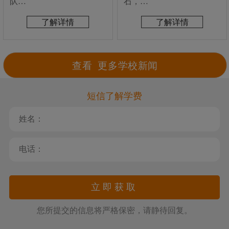
队…
就…
货…
钱…
石，…
焙…
师…
不…
东…
了解详情
了解详情
了解详情
了解详情
了解详情
了解详情
了解详情
了解详情
了解详情
了解详情
查看 更多学校新闻
查看 更多行业新闻
查看 更多就业新闻
查看 更多西点烘焙
查看 更多西餐新闻
短信了解学费
您所提交的信息将严格保密，请静待回复。