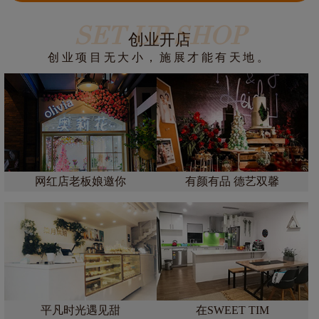
SET UP SHOP
创业开店
创业项目无大小，施展才能有天地。
网红店老板娘邀你
有颜有品 德艺双馨
平凡时光遇见甜
在SWEET TIM