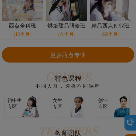
西点全科班
烘焙甜品研修班
精品西点创业班
(15个月)
(六个月)
(两个月)
更多西点专业
COURSE
特色课程
不同人群，选择不同课程
初中生
女生
创业
专区
专区
专区
TEACHERS
教师团队