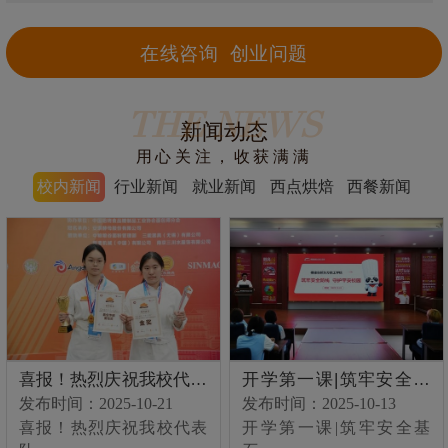
在线咨询 创业问题
THE NEWS
新闻动态
用心关注，收获满满
校内新闻
行业新闻
就业新闻
西点烘焙
西餐新闻
喜报！热烈庆祝我校代表
学西点烘焙得看丨还在愁
大师进校园|实操教学+干
在福建，学西餐学费多少
学蛋糕如何选择呢？
开学第一课|筑牢安全基
3大原因告诉你：学西点
实操盛宴落幕！曾笃平老
为什么照着网上教程总做
为什么学西餐要来福建新
队在第七届“
就业难？那是
货分享！美业
钱？
石，护航平安
烘焙为什么建
师授课收官，
不好西点烘焙
东方，而不是
发布时间：2025-10-21
发布时间：2025-10-09
发布时间：2025-10-23
发布时间：2022-10-09
发布时间：2022-10-13
发布时间：2025-10-13
发布时间：2025-10-09
发布时间：2025-10-24
发布时间：2022-11-18
发布时间：2022-11-21
喜报！热烈庆祝我校代表
学西点烘焙得看丨还在愁
大师进校园|实操教学+干
在福建，学西餐学费多少
学蛋糕如何选择呢？
开学第一课|筑牢安全基
3大原因告诉你：学西点烘
实操盛宴落幕！曾笃平老
为什么照着网上教程总做
为什么学西餐要来福建新