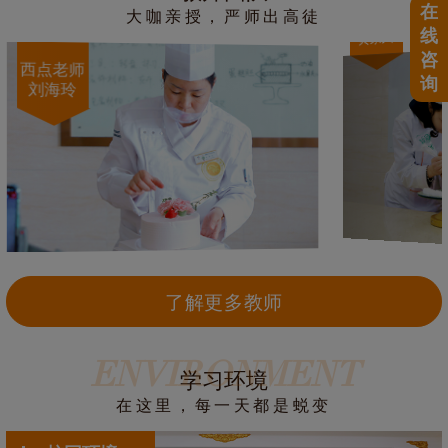
在
大咖亲授，严师出高徒
西点老师
线
黄家久
咨
西点老师
询
刘海玲
了解更多教师
ENVIRONMENT
学习环境
在这里，每一天都是蜕变